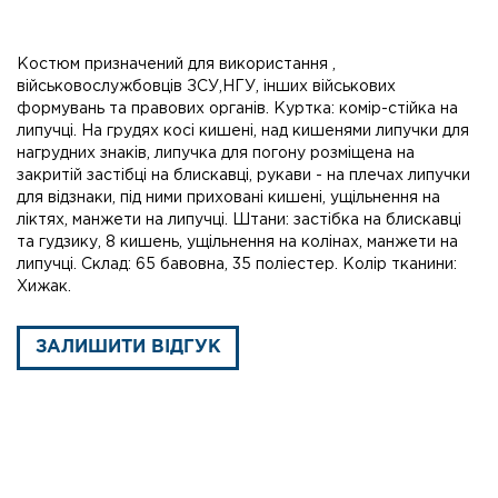
Костюм призначений для використання ,
військовослужбовців ЗСУ,НГУ, інших військових
формувань та правових органів. Куртка: комір-стійка на
липучці. На грудях косі кишені, над кишенями липучки для
нагрудних знаків, липучка для погону розміщена на
закритій застібці на блискавці, рукави - на плечах липучки
для відзнаки, під ними приховані кишені, ущільнення на
ліктях, манжети на липучці. Штани: застібка на блискавці
та гудзику, 8 кишень, ущільнення на колінах, манжети на
липучці. Склад: 65 бавовна, 35 поліестер. Колір тканини:
Хижак.
ЗАЛИШИТИ ВІДГУК