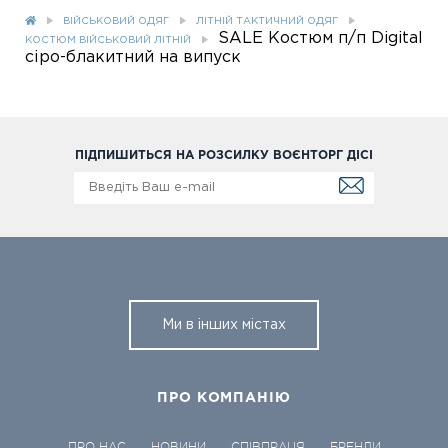
ВІЙСЬКОВИЙ ОДЯГ
ЛІТНІЙ ТАКТИЧНИЙ ОДЯГ
SALE Костюм п/п Digital
КОСТЮМ ВІЙСЬКОВИЙ ЛІТНІЙ
сіро-блакитний на випуск
ПІДПИШИТЬСЯ НА РОЗСИЛКУ ВОЄНТОРГ ДІСІ
Ми в інших містах
ПРО КОМПАНІЮ
ПРО НАС
НОВИНИ
СПІВПРАЦЯ
БРЕНДИ