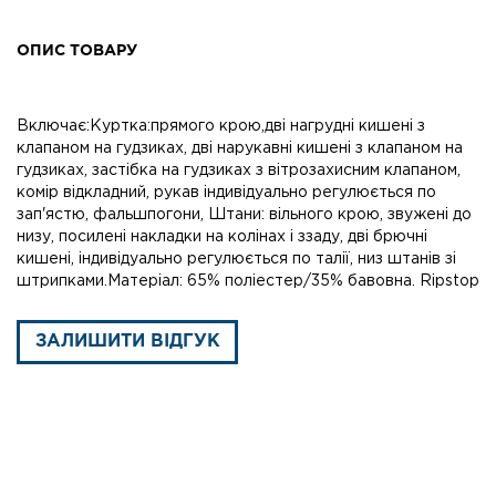
ОПИС ТОВАРУ
Включає:Куртка:прямого крою,дві нагрудні кишені з
клапаном на гудзиках, дві нарукавні кишені з клапаном на
гудзиках, застібка на гудзиках з вітрозахисним клапаном,
комір відкладний, рукав індивідуально регулюється по
зап'ястю, фальшпогони, Штани: вільного крою, звужені до
низу, посилені накладки на колінах і ззаду, дві брючні
кишені, індивідуально регулюється по талії, низ штанів зі
штрипками.Матеріал: 65% поліестер/35% бавовна. Ripstop
ЗАЛИШИТИ ВІДГУК