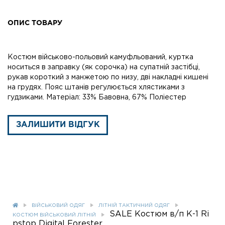
ОПИС ТОВАРУ
Костюм військово-польовий камуфльований, куртка
носиться в заправку (як сорочка) на супатній застібці,
рукав короткий з манжетою по низу, дві накладні кишені
на грудях. Пояс штанів регулюється хлястиками з
гудзиками. Матеріал: 33% Бавовна, 67% Поліестер
ЗАЛИШИТИ ВІДГУК
ВІЙСЬКОВИЙ ОДЯГ
ЛІТНІЙ ТАКТИЧНИЙ ОДЯГ
SALE Костюм в/п К-1 Ri
КОСТЮМ ВІЙСЬКОВИЙ ЛІТНІЙ
pstop Digital Forester