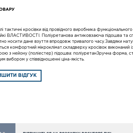
ОВАРУ
і тактичні кросівки від провідного виробника функціонального
ійкі ВЛАСТИВОСТІ. Поліуретанова антиковзаюча підошва та сп
но носити дане взуття впродовж тривалого часу.Завдяки натур
ться комфортний мікроклімат.складверху кросівок виконаний із
ою з нейону (поліестер) підошва: поліуретанЗручна форма, сти
м вибором у співвідношенні ціна-якість.
ИШИТИ ВІДГУК