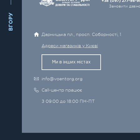
+38 (097) 277-98-
Замовити дзвін
ВГОРУ
Дарницька пл., просп. Соборності, 1
Адреси магазинів у Києві
Ми в інших містах
info@voentorg.org
Call-центр працює
З 09:00 до 18:00 ПН-ПТ