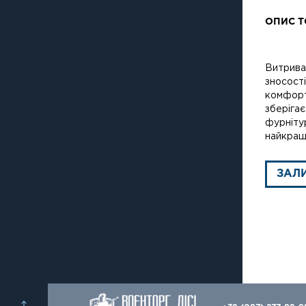
ОПИС Т
Витривал
зносост
комфорт
зберігає
фурнітур
найкращи
ЗАЛ