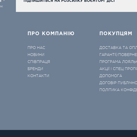
98
ПІДПИШИТЬСЯ НА РОЗСИЛКУ ВОЄНТОРГ ДІСІ
ок
ПРО КОМПАНІЮ
ПОКУПЦЯМ
ПРО НАС
ДОСТАВКА ТА ОП
НОВИНИ
ГАРАНТІЇ/ПОВЕРН
СПІВПРАЦЯ
ПРОГРАМА ЛОЯЛЬ
БРЕНДИ
АКЦІЇ І СПЕЦ ПРОП
КОНТАКТИ
ДОПОМОГА
ДОГОВІР ПУБЛІЧНО
ПОЛІТИКА КОНФІД