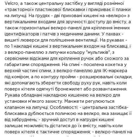
Velcro, а також центральну застібку у вигляді рознімної
«тракторної» пластикової блискавки і прикриває її планки
на липучці. На грудях - дві приховані кишені на «велкро» з
вертикальними входами для зручності доступу до вмісту, а
також горизонтальні велкро-панелі для кріплення іменних
ідентифікаторів і патчів з медичними даними. У пахвах -
вишиті люверси для поліпшення вентиляції. На рукавах -
по 1 накладні кишені з вертикальним входом на блискавці, і
з велкро-панеллю з липучки кольору "мультиків", з
сервісними відсіками для кріплення ручок або схожого за
габаритами спорядження. На спині - посилена кокетка у
верхній частині спини, з велкро-панеллю для ІК-маркера
під коміром, а по контуру пройми - розширювальні складки,
які допомагають зберегти свободу руху рук, навіть коли
поверх кітеля одягнуті бронежилет або розвантаження.
Рукава обладнані накладною кишенею на велкро для
установки м'якого захисту. Манжети регулюються
клапаном на липучці. Особливості: - центральна застібка-
блискавка дублюється поличкою на велкро, яка захищає її
від забруднень; - зручний доступ в нагрудні кишені
залишає можливість дістатися до їх вмісту, навіть коли
поверх кітеля є тактичне спорядження; - велкро-панелі на