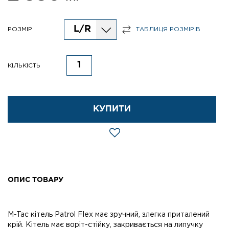
L/R
РОЗМІР
ТАБЛИЦЯ РОЗМІРІВ
КІЛЬКІСТЬ
КУПИТИ
ОПИС ТОВАРУ
M-Tac кітель Patrol Flex має зручний, злегка приталений
крій. Кітель має воріт-стійку, закривається на липучку