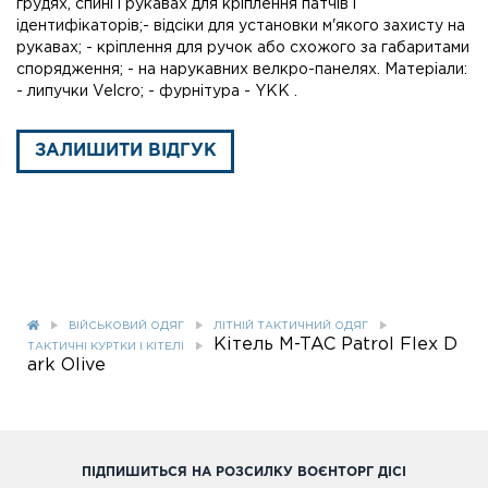
грудях, спині і рукавах для кріплення патчів і
ідентифікаторів;- відсіки для установки м'якого захисту на
рукавах; - кріплення для ручок або схожого за габаритами
спорядження; - на нарукавних велкро-панелях. Матеріали:
- липучки Velcro; - фурнітура - YKK .
ЗАЛИШИТИ ВІДГУК
ВІЙСЬКОВИЙ ОДЯГ
ЛІТНІЙ ТАКТИЧНИЙ ОДЯГ
Кітель M-TAC Patrol Flex D
ТАКТИЧНІ КУРТКИ І КІТЕЛІ
ark Olive
ПІДПИШИТЬСЯ НА РОЗСИЛКУ ВОЄНТОРГ ДІСІ