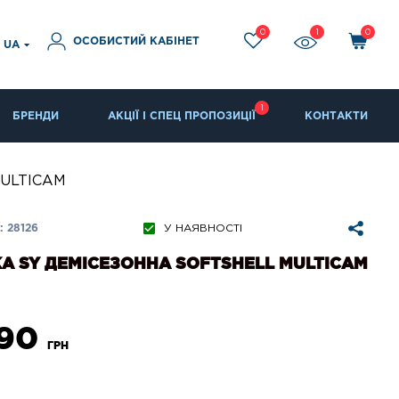
0
1
0
ОСОБИСТИЙ КАБІНЕТ
UA
1
БРЕНДИ
АКЦІЇ І СПЕЦ ПРОПОЗИЦІЇ
КОНТАКТИ
 MULTICAM
 28126
У НАЯВНОСТІ
А SY ДЕМІСЕЗОННА SOFTSHELL MULTICAM
390
ГРН