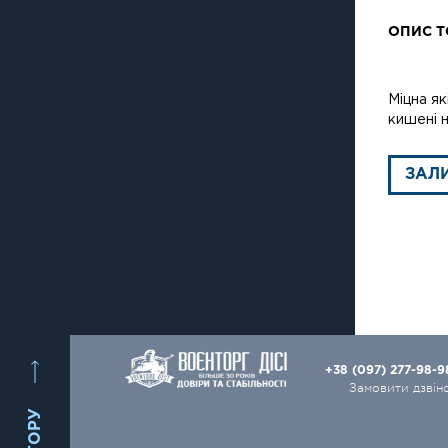
ОПИС Т
Міцна як
кишені н
ЗАЛ
+38 (097) 277-98-
Замовити дзвін
ВГОРУ