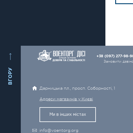
+38 (097) 277-98-
Замовити дзвін
ВГОРУ
Дарницька пл., просп. Соборності, 1
Адреси магазинів у Києві
Ми в інших містах
info@voentorg.org