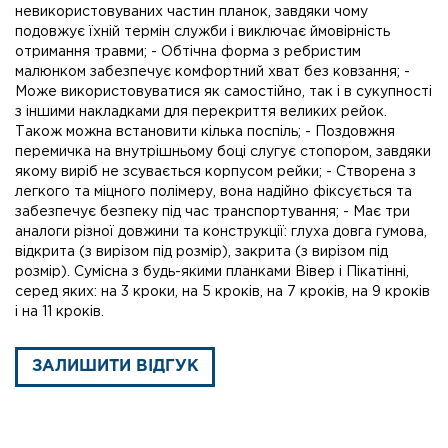
невикористовуваних частин планок, завдяки чому
подовжує їхній термін служби і виключає ймовірність
отримання травми; - Обтічна форма з ребристим
малюнком забезпечує комфортний хват без ковзання; -
Може використовуватися як самостійно, так і в сукупності
з іншими накладками для перекриття великих рейок.
Також можна встановити кілька поспіль; - Поздовжня
перемичка на внутрішньому боці слугує стопором, завдяки
якому виріб не зсувається корпусом рейки; - Створена з
легкого та міцного полімеру, вона надійно фіксується та
забезпечує безпеку під час транспортування; - Має три
аналоги різної довжини та конструкції: глуха довга гумова,
відкрита (з вирізом під розмір), закрита (з вирізом під
розмір). Сумісна з будь-якими планками Вівер і Пікатінні,
серед яких: на 3 кроки, на 5 кроків, на 7 кроків, на 9 кроків
і на 11 кроків.
ЗАЛИШИТИ ВІДГУК