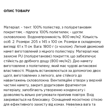
ОПИС ТОВАРУ
Матеріал: - тент: 100% поліестер, з поліуретановим
покриттям; - підлога: 100% поліетилен; - щогли:
скловолокно. Водонепроникність: 800 мм/м2. Кількість
осіб: 2. Розміри: 205 x 145 x 100 см. Розміри в складеному
вигляді: 61 х 11 см. Вага: 1800 г (з чохлом). Легкий двомісний
намет виготовлений з міцного поліестеру. Матеріал має
захисне PU (поліуретанове) покриття, що забезпечує
стійкість до дрібного дощу (800 мм/м2). Дно намету
виготовлене з поліетилену, який має чудові антиковзні
властивості. Модель встановлюється за допомогою двох
щогл, виготовлених з легкого, але стійкого до
навантажень скловолокна. Вентиляційні отвори у верхній
частині намету, закриті додатковим фрагментом
матеріалу, запобігають утворенню конденсату і
дозволяють вільно регулювати приплив повітря. Вхід
закривається на блискавку. Оснащений москітною сіткою
для ефективного захисту від комах. Невелика вага та