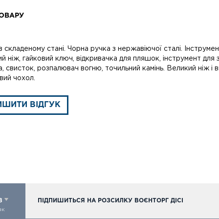
ОВАРУ
 в складеному стані. Чорна ручка з нержавіючої сталі. Інструме
й ніж, гайковий ключ, відкривачка для пляшок, інструмент для 
, свисток, розпалювач вогню, точильний камінь. Великий ніж і
вий чохол.
ИШИТИ ВІДГУК
98
ПІДПИШИТЬСЯ НА РОЗСИЛКУ ВОЄНТОРГ ДІСІ
ок