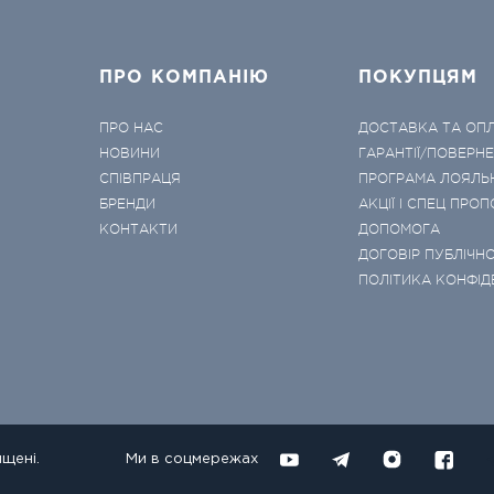
ПРО КОМПАНІЮ
ПОКУПЦЯМ
ПРО НАС
ДОСТАВКА ТА ОП
НОВИНИ
ГАРАНТІЇ/ПОВЕРН
СПІВПРАЦЯ
ПРОГРАМА ЛОЯЛЬ
БРЕНДИ
АКЦІЇ І СПЕЦ ПРОП
КОНТАКТИ
ДОПОМОГА
ДОГОВІР ПУБЛІЧНО
ПОЛІТИКА КОНФІД
ищені.
Ми в соцмережах