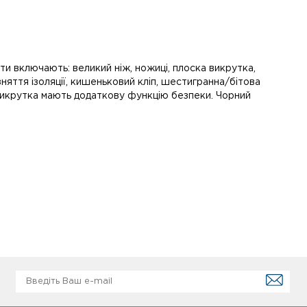
нти включають: великий ніж, ножиці, плоска викрутка,
зняття ізоляції, кишеньковий кліп, шестигранна/бітова
 викрутка мають додаткову функцію безпеки. Чорний