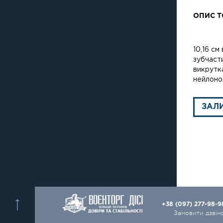
ОПИС Т
10,16 см
зубчасти
викрутка
нейлоно
ЗАЛ
+38 (097) 277-98-
Замовити дзвін