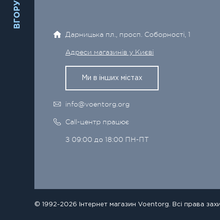
ВГОРУ
Дарницька пл., просп. Соборності, 1
Адреси магазинів у Києві
Ми в інших містах
info@voentorg.org
Call-центр працює
З 09:00 до 18:00 ПН-ПТ
© 1992-2026 Інтернет магазин Voentorg. Всі права зах