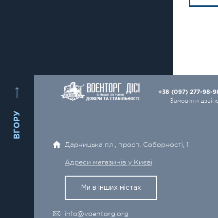
+38 (097) 277-98-
Замовити дзвін
ВГОРУ
Дарницька пл., просп. Соборності, 1
Адреси магазинів у Києві
Ми в інших містах
info@voentorg.org