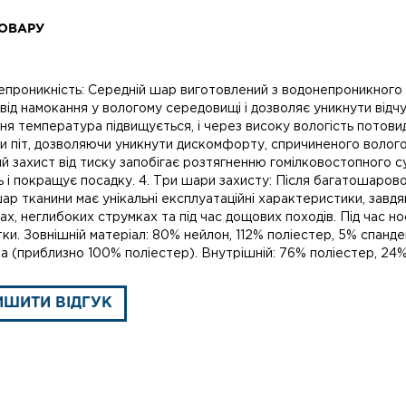
ОВАРУ
непроникність: Середній шар виготовлений з водонепроникного
від намокання у вологому середовищі і дозволяє уникнути відч
ня температура підвищується, і через високу вологість потов
и піт, дозволяючи уникнути дискомфорту, спричиненого вологою
й захист від тиску запобігає розтягненню гомілковостопного с
ь і покращує посадку. 4. Три шари захисту: Після багатошаров
ар тканини має унікальні експлуатаційні характеристики, зав
х, неглибоких струмках та під час дощових походів. Під час но
и. Зовнішній матеріал: 80% нейлон, 112% поліестер, 5% спанд
а (приблизно 100% поліестер). Внутрішній: 76% поліестер, 24
ИШИТИ ВІДГУК