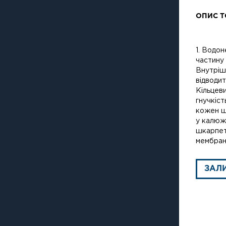
ОПИС Т
1. Водо
частину 
Внутріш
відводит
Кільцеви
гнучкіст
кожен ш
у калюжа
шкарпетк
мембран
ЗАЛ