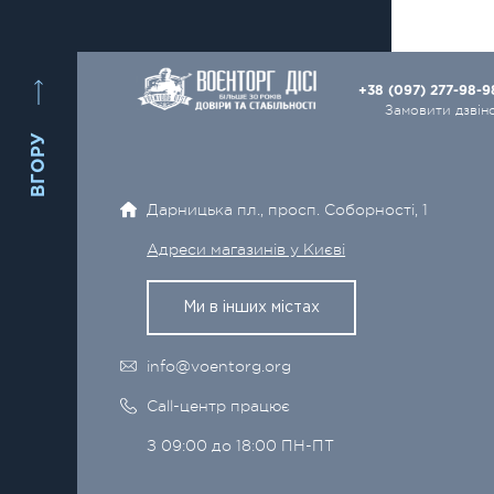
+38 (097) 277-98-
Замовити дзвін
ВГОРУ
Дарницька пл., просп. Соборності, 1
Адреси магазинів у Києві
Ми в інших містах
info@voentorg.org
Call-центр працює
З 09:00 до 18:00 ПН-ПТ