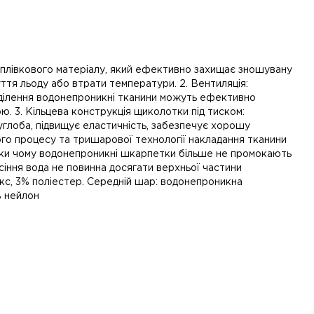
 плівкового матеріалу, який ефективно захищає зношувану
уття льоду або втрати температури. 2. Вентиляція:
иділення водонепроникні тканини можуть ефективно
. 3. Кільцева конструкція щиколотки під тиском:
углоба, підвищує еластичність, забезпечує хорошу
ого процесу та тришарової технології накладання тканини
дяки чому водонепроникні шкарпетки більше не промокають
сіння вода не повинна досягати верхньої частини
екс, 3% поліестер. Середній шар: водонепроникна
% нейлон