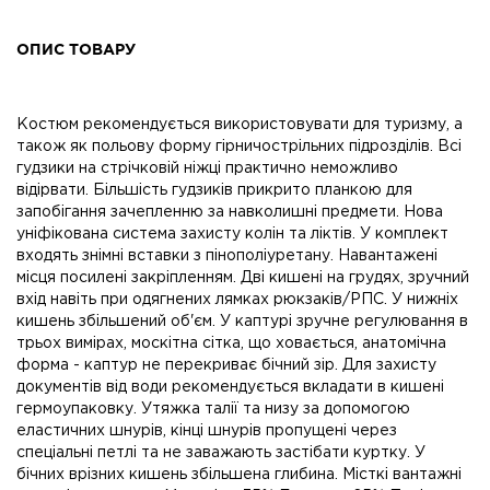
ОПИС ТОВАРУ
Костюм рекомендується використовувати для туризму, а
також як польову форму гірничострільних підрозділів. Всі
гудзики на стрічковій ніжці практично неможливо
відірвати. Більшість гудзиків прикрито планкою для
запобігання зачепленню за навколишні предмети. Нова
уніфікована система захисту колін та ліктів. У комплект
входять знімні вставки з пінополіуретану. Навантажені
місця посилені закріпленням. Дві кишені на грудях, зручний
вхід навіть при одягнених лямках рюкзаків/РПС. У нижніх
кишень збільшений об'єм. У каптурі зручне регулювання в
трьох вимірах, москітна сітка, що ховається, анатомічна
форма - каптур не перекриває бічний зір. Для захисту
документів від води рекомендується вкладати в кишені
гермоупаковку. Утяжка талії та низу за допомогою
еластичних шнурів, кінці шнурів пропущені через
спеціальні петлі та не заважають застібати куртку. У
бічних врізних кишень збільшена глибина. Місткі вантажні