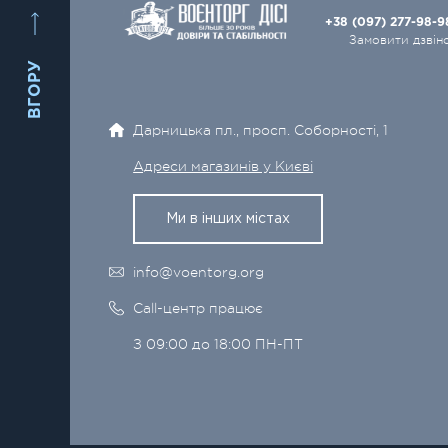
+38 (097) 277-98-
Замовити дзвін
ВГОРУ
Дарницька пл., просп. Соборності, 1
Адреси магазинів у Києві
Ми в інших містах
info@voentorg.org
Call-центр працює
З 09:00 до 18:00 ПН-ПТ