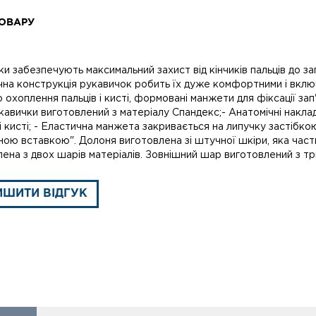
ОВАРУ
и забезпечують максимальний захист від кінчиків пальців до з
на конструкція рукавичок робить їх дуже комфортними і включає
 охоплення пальців і кисті, формовані манжети для фіксації зап'
авички виготовлений з матеріалу Спандекс;- Анатомічні наклад
 кисті; - Еластична манжета закривається на липучку застібкою
ною вставкою". Долоня виготовлена зі штучної шкіри, яка час
лена з двох шарів матеріалів. Зовнішний шар виготовлений з т
ИШИТИ ВІДГУК