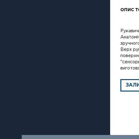
ОПИС Т
Рукавичк
Анатоміч
зручного
Верх рук
поверхні
"сенсор
виготов
ЗАЛ