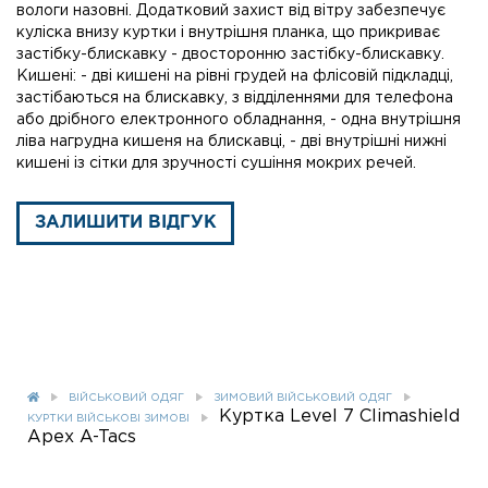
вологи назовні. Додатковий захист від вітру забезпечує
куліска внизу куртки і внутрішня планка, що прикриває
застібку-блискавку - двосторонню застібку-блискавку.
Кишені: - дві кишені на рівні грудей на флісовій підкладці,
застібаються на блискавку, з відділеннями для телефона
або дрібного електронного обладнання, - одна внутрішня
ліва нагрудна кишеня на блискавці, - дві внутрішні нижні
кишені із сітки для зручності сушіння мокрих речей.
ЗАЛИШИТИ ВІДГУК
ВІЙСЬКОВИЙ ОДЯГ
ЗИМОВИЙ ВІЙСЬКОВИЙ ОДЯГ
Куртка Level 7 Climashield
КУРТКИ ВІЙСЬКОВІ ЗИМОВІ
Apex A-Tacs