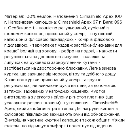
Матеріал: 100% нейлон. Наповнення: Climashield Apex 100
г. Наповнювач капюшона: Climashield Apex 67 г. Вага: 896
г. Особливості: - повністю регульований, сумісний із
шоломом капюшон, прихований у комірі, - внутрішній
капюшон із флісовою підкладкою, - комір із флісовою
підкладкою, - термопакет уздовж застібки-блискавки для
кращої ізоляції від холоду, - ребро на подолі, - манжети
регулюються за допомогою липучок, - вкладки на
липучках на рукавах із заокругленими кутами, -
застібається на двосторонню блискавку. Легка зимова
куртка, що захищає від морозу, вітру та дрібного дощу.
Капюшон куртки прихований у комірі та зручно
регулюється, не виймаючи рук з кишень, за допомогою
затяжок, захованих у нагрудних кишенях. Куртка
виготовлена з легкого нейлону ріп-стоп плетіння (що
ускладнює розрив тканини), її утеплювач - Climashield®
Apex, який запобігає втраті тепла. Дві нагрудні кишені з
флісовою підкладкою захищають руки від обмороження.
Внутрішня частина куртки і капюшон також обшиті м'яким
флісом, що підвищує комфорт і полегшує відведення