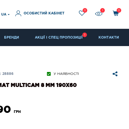
0
1
0
ОСОБИСТИЙ КАБІНЕТ
UA
1
БРЕНДИ
АКЦІЇ І СПЕЦ ПРОПОЗИЦІЇ
КОНТАКТИ
: 28886
У НАЯВНОСТІ
АТ MULTICAM 8 ММ 190Х60
990
ГРН