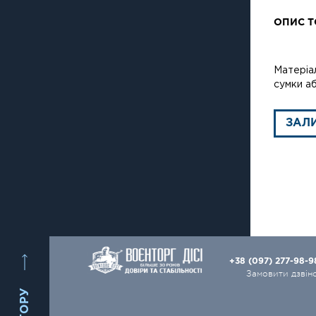
ОПИС Т
Матеріал
сумки а
ЗАЛ
+38 (097) 277-98-
Замовити дзвін
ВГОРУ