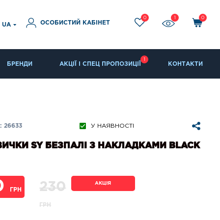
0
1
0
ОСОБИСТИЙ КАБІНЕТ
UA
1
БРЕНДИ
АКЦІЇ І СПЕЦ ПРОПОЗИЦІЇ
КОНТАКТИ
 26633
У НАЯВНОСТІ
ИЧКИ SY БЕЗПАЛІ З НАКЛАДКАМИ BLACK
0
230
АКЦІЯ
ГРН
ГРН