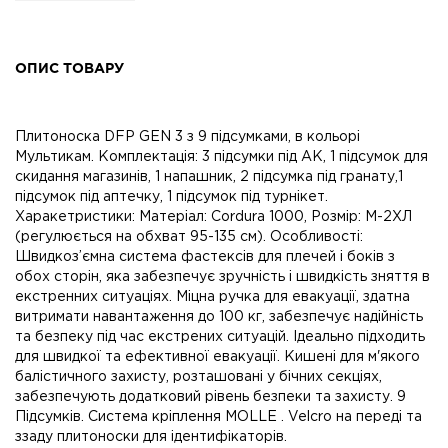
ОПИС ТОВАРУ
Плитоноска DFP GEN 3 з 9 підсумками, в кольорі
Мультикам. Комплектація: 3 підсумки під АК, 1 підсумок для
скидання магазинів, 1 напашник, 2 підсумка під гранату,1
підсумок під аптечку, 1 підсумок під турнікет.
Харакетристики: Матеріал: Cordura 1000, Розмір: М-2ХЛ
(регулюється на обхват 95-135 см). Особливості:
Швидкоз’ємна система фастексів для плечей і боків з
обох сторін, яка забезпечує зручність і швидкість зняття в
екстренних ситуаціях. Міцна ручка для евакуації, здатна
витримати навантаження до 100 кг, забезпечує надійність
та безпеку під час екстрених ситуацій. Ідеально підходить
для швидкої та ефективної евакуації. Кишені для м'якого
балістичного захисту, розташовані у бічних секціях,
забезпечують додатковий рівень безпеки та захисту. 9
Підсумків. Система кріплення MOLLE . Velcro на переді та
ззаду плитоноски для ідентифікаторів.