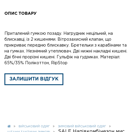
ОПИС ТОВАРУ
Приталений гумкою позаду. Нагрудник нецільний, на
блискавці, із 2 кишенями. Вітрозахисний клапан, що
прикриває передню блискавку. Бретельки з карабінами та
на гумках. Незнімний утеплювач. Дві нижні накладні кишені.
Дві бічні прорізні кишені. Гульфік на гудзиках. Матеріал:
65%/35% Полікоттон, RipStop
ЗАЛИШИТИ ВІДГУК
ВІЙСЬКОВИЙ ОДЯГ
ЗИМОВИЙ ВІЙСЬКОВИЙ ОДЯГ
SALE Напівкомбінезон мис