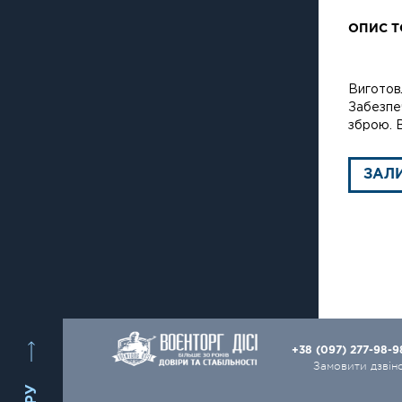
ОПИС Т
Виготовл
Забезпе
зброю. В
ЗАЛ
+38 (097) 277-98-
Замовити дзвін