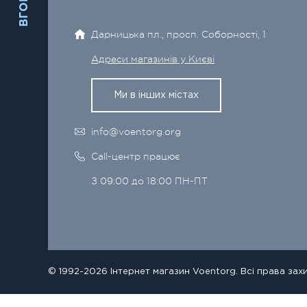
ВГОРУ
Дарницька пл., просп. Соборності, 1
Адреси магазинів у Києві
Ми в інших містах
info@voentorg.org
Call-центр працює
З 09:00 до 18:00 ПН-ПТ
© 1992-2026 Інтернет магазин Voentorg. Всі права зах