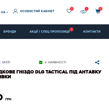
0
1
0
ОСОБИСТИЙ КАБІНЕТ
UA
1
БРЕНДИ
АКЦІЇ І СПЕЦ ПРОПОЗИЦІЇ
КОНТАКТИ
 28331
У НАЯВНОСТІ
КОВЕ ГНІЗДО DLG TACTICAL ПІД АНТАБКУ
ІВКИ
0
ГРН