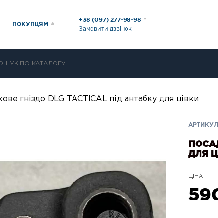
+38 (097) 277-98-98
ПОКУПЦЯМ
Замовити дзвінок
ове гніздо DLG TACTICAL під антабку для цівки
АРТИКУЛ:
ПОСАД
ДЛЯ Ц
ЦІНА
59