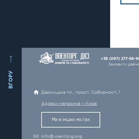
+38 (097) 277-98-
Замовити дзвін
ВГОРУ
Дарницька пл., просп. Соборності, 1
Адреси магазинів у Києві
Ми в інших містах
info@voentorg.org