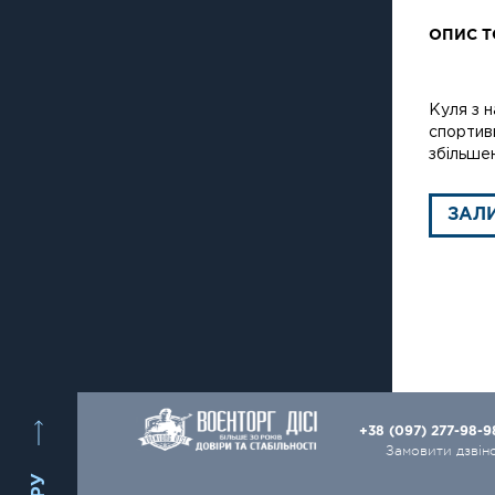
ОПИС Т
Куля з 
спортивн
збільшен
ЗАЛ
+38 (097) 277-98-
Замовити дзвін