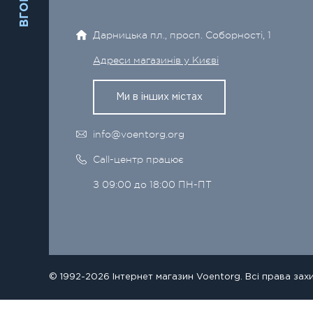
ВГОРУ
Дарницька пл., просп. Соборності, 1
Адреси магазинів у Києві
Ми в інших містах
info@voentorg.org
Call-центр працює
З 09:00 до 18:00 ПН-ПТ
© 1992-2026 Інтернет магазин Voentorg. Всі права зах