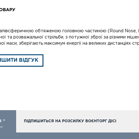
ОВАРУ
напівсферичною обтяженою головною частиною (Round Nose, Dom
ої та розважальної стрільби, з потужної зброї за різними міше
ої маси, зберігають максимум енергії на великих дистанціях стр
ИШИТИ ВІДГУК
98
ПІДПИШИТЬСЯ НА РОЗСИЛКУ ВОЄНТОРГ ДІСІ
ок