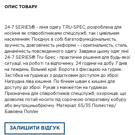
ОПИС ТОВАРУ
24-7 SERIES® - лінія одягу TRU-SPEC, розроблена для
носіння як співробітниками спецслужб, так і цивільним
населенням. Поєднує в собі багатофункціональність,
зручність, довговічність уніформи – і оригінальність, стиль,
динамічність повсякденного одягу. Завдяки цьому одяг лінії
24-7 SERIES® Tru-Spec - практичне рішення для будь-якої
ситуації, на роботі та відпочинку, 24 години на добу 7 днів
на тиждень. Вільний крій. Ворота з фіксацією на гудзик.
Застібка на ґудзиках з додатковим доступом до зброї.
Нагрудна ліва кишеня. По бічним швам є кишені для
доступу до зброї. Рукав з манжетом на гудзиках.
Призначена для співробітників спецслужб, охоронців, що
дозволяє потай носити під сорочкою оперативну кобуру
або внутрішньобрючну. Матеріал: 65/35 Поліестер/
Бавовна Поплін
ЗАЛИШИТИ ВІДГУК