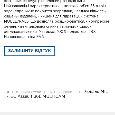
ремінь забезпечує рівномірний розподіл ваги.
Найважливіші характеристики: - великий об'єм 36 літрів, -
водонепроникне покриття зсередини, - велика кількість
кишень і відділень, - кишеня для гідратації, - система
MOLLE/PALS, що дозволяє розширюватися, - компресійні
ремені, - вентильована спинка та лямки, - широкі
регульовані лямки. Матеріал: 100% поліестер, ПВХ.
Наповнювач: піна EVA.
ЗАЛИШИТИ ВІДГУК
Рюкзак MIL
РЮКЗАКИ, СУМКИ
ТАКТИЧНІ РЮКЗАКИ
-TEC Assault 36L MULTICAM