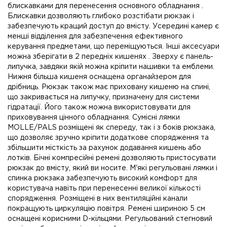
блискавками для перенесення основного обладнання .
Блискавки дозволяють глибоко розстібати рюкзак і
забезпечують кращий доступ до вмісту. Усередині камер є
менші відділення для забезпечення ефективного
керування предметами, що переміщуються. Інші аксесуари
можна зберігати в 2 передніх кишенях . Зверху є панель-
липучка, завдяки якій можна кріпити нашивки та емблеми.
Нижня більша кишеня оснащена органайзером для
дрібниць. Рюкзак також має приховану кишеню на спині,
що закривається на липучку, призначену для системи
гідратації. Його також можна використовувати для
приховування цінного обладнання. Сумісні лямки
MOLLE/PALS розміщені як спереду, так і з боків рюкзака,
що дозволяє зручно кріпити додаткове спорядження та
збільшити місткість за рахунок додавання кишень або
лотків. Бічні компресійні ремені дозволяють пристосувати
рюкзак до вмісту, який ви носите. М'які регульовані лямки і
спинка рюкзака забезпечують високий комфорт для
користувача навіть при перенесенні великої кількості
спорядження. Розміщені в них вентиляційні канали
покращують циркуляцію повітря. Ремені шириною 5 см
оснащені корисними D-кільцями. Регульований стегновий