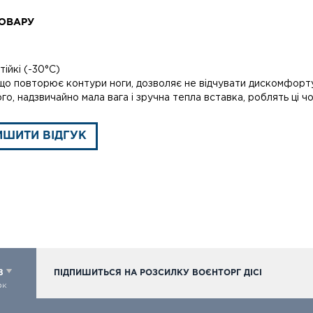
ОВАРУ
ійкі (-30°C)
що повторює контури ноги, дозволяє не відчувати дискомфорт
го, надзвичайно мала вага і зручна тепла вставка, роблять ці 
ИШИТИ ВІДГУК
98
ПІДПИШИТЬСЯ НА РОЗСИЛКУ ВОЄНТОРГ ДІСІ
ок