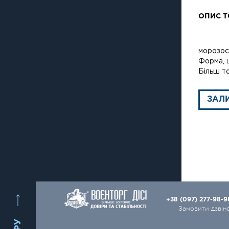
ОПИС Т
морозост
Форма, 
Більш то
ЗАЛ
+38 (097) 277-98-
Замовити дзвін