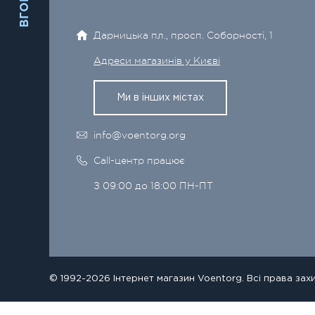
ВГОРУ
Дарницька пл., просп. Соборності, 1
Адреси магазинів у Києві
Ми в інших містах
info@voentorg.org
Call-центр працює
З 09:00 до 18:00 ПН-ПТ
© 1992-2026 Інтернет магазин Voentorg. Всі права зах