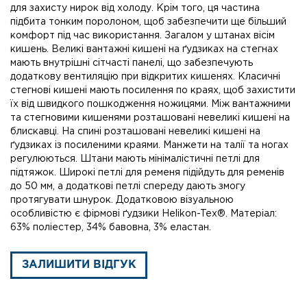
для захисту нирок від холоду. Крім того, ця частина
підбита тонким поролоном, щоб забезпечити ще більший
комфорт під час використання. Загалом у штанах вісім
кишень. Великі вантажні кишені на ґудзиках на стегнах
мають внутрішні сітчасті панелі, що забезпечують
додаткову вентиляцію при відкритих кишенях. Класичні
стегнові кишені мають посилення по краях, щоб захистити
їх від швидкого пошкодження ножицями. Між вантажними
та стегновими кишенями розташовані невеликі кишені на
блискавці. На спині розташовані невеликі кишені на
ґудзиках із посиленими краями. Манжети на талії та ногах
регулюються. Штани мають мінімалістичні петлі для
підтяжок. Широкі петлі для ременя підійдуть для ременів
до 50 мм, а додаткові петлі спереду дають змогу
протягувати шнурок. Додатковою візуальною
особливістю є фірмові ґудзики Helikon-Tex®. Матеріал:
63% поліестер, 34% бавовна, 3% еластан.
ЗАЛИШИТИ ВІДГУК