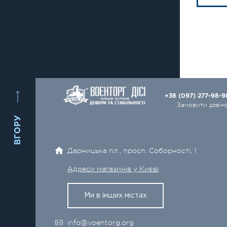
+38 (097) 277-98-
Замовити дзвін
ВГОРУ
Дарницька пл., просп. Соборності, 1
Адреси магазинів у Києві
Ми в інших містах
info@voentorg.org