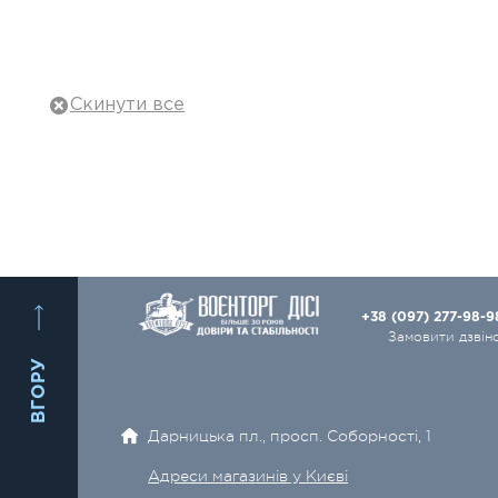
Спецзасоби та охорона
Тактичне взуття
Тактичне спорядження
Військовий одяг
Балістичний захист
Рюкзаки, сумки
Полювання та туризм
+38 (097) 277-98-
Зброя та Набої
Замовити дзвін
ВГОРУ
Тактичні ножі
Оптика
Дарницька пл., просп. Соборності, 1
Електро- і відеотехніка
Адреси магазинів у Києві