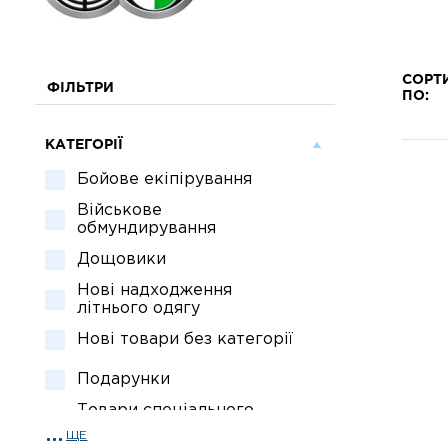
СОРТ
ФІЛЬТРИ
ПО:
КАТЕГОРІЇ
Бойове екіпірування
Військове
обмундирування
Дощовики
Нові надходження
літнього одягу
Нові товари без категорії
Подарунки
Товари спеціального
призначення
ЩЕ