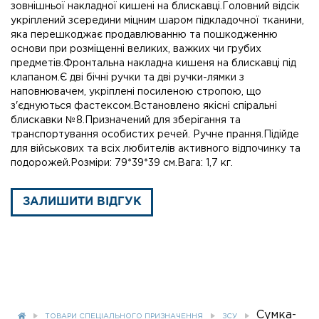
зовнішньої накладної кишені на блискавці.Головний відсік
укріплений зсередини міцним шаром підкладочної тканини,
яка перешкоджає продавлюванню та пошкодженню
основи при розміщенні великих, важких чи грубих
предметів.Фронтальна накладна кишеня на блискавці під
клапаном.Є дві бічні ручки та дві ручки-лямки з
наповнювачем, укріплені посиленою стропою, що
з'єднуються фастексом.Встановлено якісні спіральні
блискавки №8.Призначений для зберігання та
транспортування особистих речей. Ручне прання.Підійде
для військових та всіх любителів активного відпочинку та
подорожей.Розміри: 79*39*39 см.Вага: 1,7 кг.
ЗАЛИШИТИ ВІДГУК
Сумка-
ТОВАРИ СПЕЦІАЛЬНОГО ПРИЗНАЧЕННЯ
ЗСУ