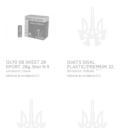
12x70 SB SKEET 28
12x67,5 SIGAL
SPORT, 28g, Shot N 9
PLASTIC/PREMIUM, 32g.
Buckshot 8/0; 7,6mm
АРТИКУЛ: 13048
АРТИКУЛ: 913040
НЕМАЄ В НАЯВНОСТІ
НЕМАЄ В НАЯВНОСТІ