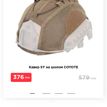
Кавер SY на шолом COYOTE
376
579
ГРН
ГРН
ГРН
ГРН
ГРН
ГРН
ГРН
ГРН