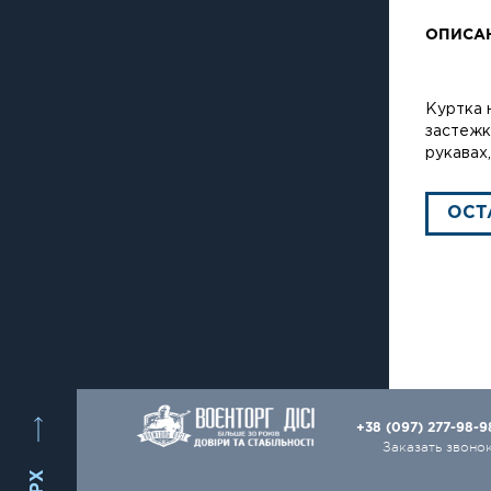
ОПИСА
Куртка 
застежк
рукавах
ОСТ
+38 (097) 277-98-
Заказать звоно