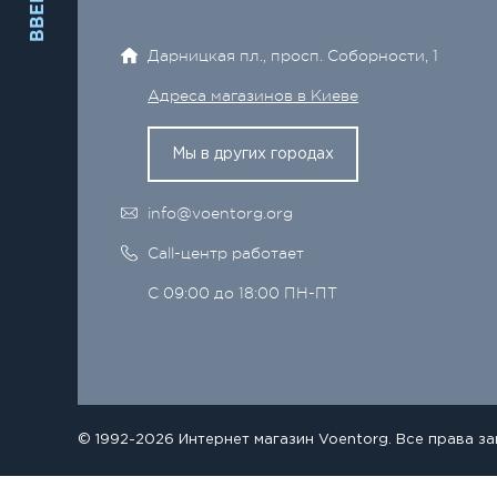
ВВЕРХ
Дарницкая пл., просп. Соборности, 1
Адреса магазинов в Киеве
Мы в других городах
info@voentorg.org
Call-центр работает
С 09:00 до 18:00 ПН-ПТ
© 1992-2026 Интернет магазин Voentorg. Все права з