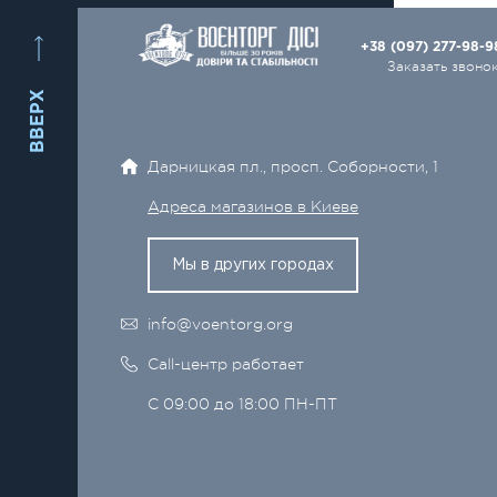
+38 (097) 277-98-
Заказать звоно
ВВЕРХ
Дарницкая пл., просп. Соборности, 1
Адреса магазинов в Киеве
Мы в других городах
info@voentorg.org
Call-центр работает
С 09:00 до 18:00 ПН-ПТ