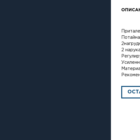
ОПИСА
Притале
Потайна
2нагруд
2 нарук
Регулир
Усиленн
Материа
Рекомен
ОСТ