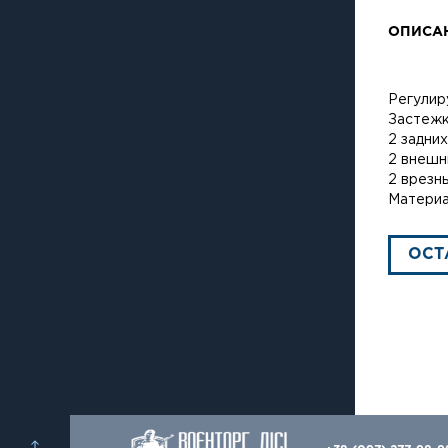
ОПИСА
Регулир
Застежк
2 задних
2 внешн
2 врезн
Материа
ОСТ