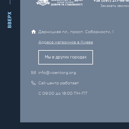
+38 (097) 277-98-
Заказать звоно
ВВЕРХ
Дарницкая пл., просп. Соборности, 1
Адреса магазинов в Киеве
Мы в других городах
info@voentorg.org
Call-центр работает
С 09:00 до 18:00 ПН-ПТ