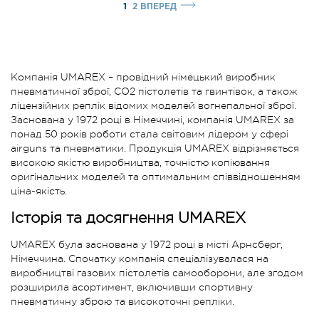
1
2
ВПЕРЕД
Компанія UMAREX – провідний німецький виробник
пневматичної зброї, CO2 пістолетів та гвинтівок, а також
ліцензійних реплік відомих моделей вогнепальної зброї.
Заснована у 1972 році в Німеччині, компанія UMAREX за
понад 50 років роботи стала світовим лідером у сфері
airguns та пневматики. Продукція UMAREX відрізняється
високою якістю виробництва, точністю копіювання
оригінальних моделей та оптимальним співвідношенням
ціна-якість.
Історія та досягнення UMAREX
UMAREX була заснована у 1972 році в місті Арнсберг,
Німеччина. Спочатку компанія спеціалізувалася на
виробництві газових пістолетів самооборони, але згодом
розширила асортимент, включивши спортивну
пневматичну зброю та високоточні репліки.