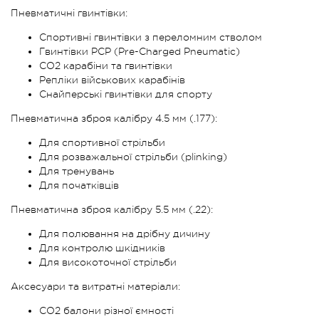
Пневматичні гвинтівки:
Спортивні гвинтівки з переломним стволом
Гвинтівки PCP (Pre-Charged Pneumatic)
CO2 карабіни та гвинтівки
Репліки військових карабінів
Снайперські гвинтівки для спорту
Пневматична зброя калібру 4.5 мм (.177):
Для спортивної стрільби
Для розважальної стрільби (plinking)
Для тренувань
Для початківців
Пневматична зброя калібру 5.5 мм (.22):
Для полювання на дрібну дичину
Для контролю шкідників
Для високоточної стрільби
Аксесуари та витратні матеріали:
CO2 балони різної ємності