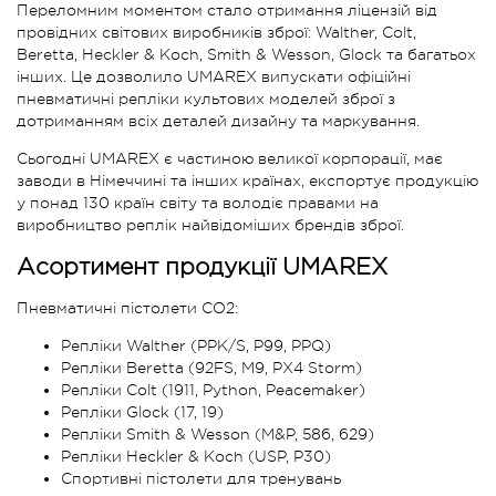
Переломним моментом стало отримання ліцензій від
провідних світових виробників зброї: Walther, Colt,
Beretta, Heckler & Koch, Smith & Wesson, Glock та багатьох
інших. Це дозволило UMAREX випускати офіційні
пневматичні репліки культових моделей зброї з
дотриманням всіх деталей дизайну та маркування.
Сьогодні UMAREX є частиною великої корпорації, має
заводи в Німеччині та інших країнах, експортує продукцію
у понад 130 країн світу та володіє правами на
виробництво реплік найвідоміших брендів зброї.
Асортимент продукції UMAREX
Пневматичні пістолети CO2:
Репліки Walther (PPK/S, P99, PPQ)
Репліки Beretta (92FS, M9, PX4 Storm)
Репліки Colt (1911, Python, Peacemaker)
Репліки Glock (17, 19)
Репліки Smith & Wesson (M&P, 586, 629)
Репліки Heckler & Koch (USP, P30)
Спортивні пістолети для тренувань