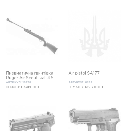
Пневматична гвинтівка
Air pistol SA177
Ruger Air Scout, kal. 4.5
мм, 250 м/с 16Дж
АРТИКУЛ: 19758
АРТИКУЛ: 8285
НЕМАЄ В НАЯВНОСТІ
НЕМАЄ В НАЯВНОСТІ