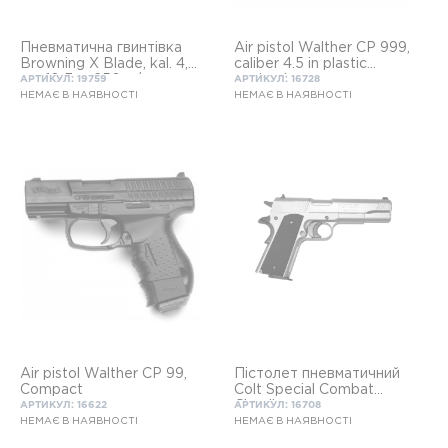
Пневматична гвинтівка
Air pistol Walther CP 999,
Browning X Blade, kal. 4,5
caliber 4.5 in plastic
мм, 16 Дж, 250 м/с,
packaging
АРТИКУЛ: 19759
АРТИКУЛ: 16728
НЕМАЄ В НАЯВНОСТІ
НЕМАЄ В НАЯВНОСТІ
Air pistol Walther CP 99,
Пістолет пневматичний
Compact
Colt Special Combat
Classik
АРТИКУЛ: 16622
АРТИКУЛ: 16708
НЕМАЄ В НАЯВНОСТІ
НЕМАЄ В НАЯВНОСТІ