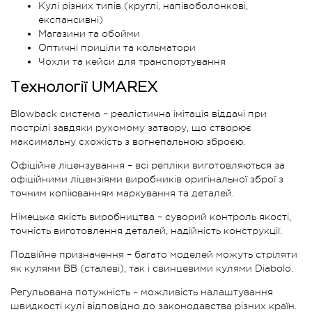
Кулі різних типів (круглі, напівоболонкові,
експансивні)
Магазини та обойми
Оптичні приціли та кольматори
Чохли та кейси для транспортування
Технології UMAREX
Blowback система – реалістична імітація віддачі при
пострілі завдяки рухомому затвору, що створює
максимальну схожість з вогнепальною зброєю.
Офіційне ліцензування – всі репліки виготовляються за
офіційними ліцензіями виробників оригінальної зброї з
точним копіюванням маркування та деталей.
Німецька якість виробництва – суворий контроль якості,
точність виготовлення деталей, надійність конструкції.
Подвійне призначення – багато моделей можуть стріляти
як кулями BB (сталеві), так і свинцевими кулями Diabolo.
Регульована потужність – можливість налаштування
швидкості кулі відповідно до законодавства різних країн.