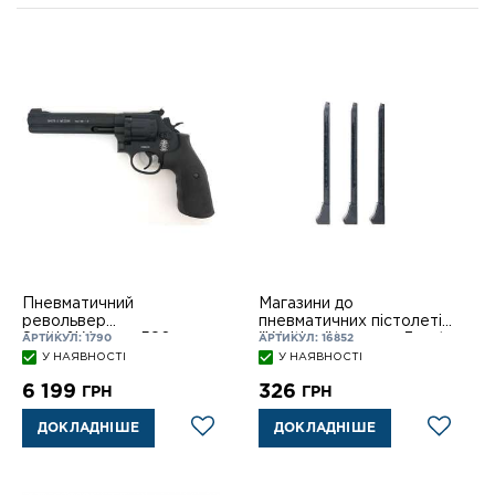
Пневматичний
Магазини до
револьвер
пневматичних пістолетів
Smith&Wesson 586
"Walther"(упак. по 3шт.)
АРТИКУЛ: 1790
АРТИКУЛ: 16852
У НАЯВНОСТІ
У НАЯВНОСТІ
6 199
326
ГРН
ГРН
ДОКЛАДНІШЕ
ДОКЛАДНІШЕ