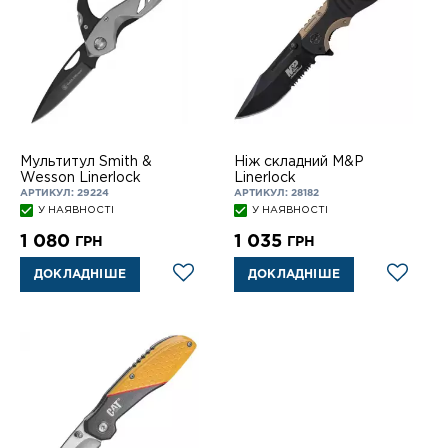
Мультитул Smith &
Ніж складний M&P
Wesson Linerlock
Linerlock
АРТИКУЛ: 29224
АРТИКУЛ: 28182
У НАЯВНОСТІ
У НАЯВНОСТІ
1 080
1 035
ГРН
ГРН
ДОКЛАДНІШЕ
ДОКЛАДНІШЕ