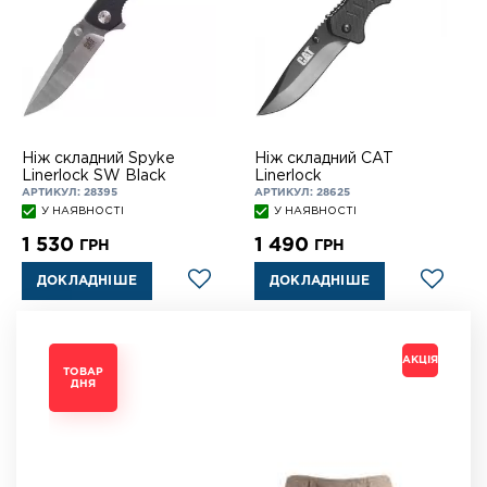
Ніж складний Spyke
Ніж складний CAT
Linerlock SW Black
Linerlock
АРТИКУЛ: 28395
АРТИКУЛ: 28625
У НАЯВНОСТІ
У НАЯВНОСТІ
1 530
1 490
ГРН
ГРН
ДОКЛАДНІШЕ
ДОКЛАДНІШЕ
АКЦІЯ
АКЦІЯ
АКЦІЯ
АКЦІЯ
ТОВАР
ТОВАР
ТОВАР
ТОВАР
ДНЯ
ДНЯ
ДНЯ
ДНЯ