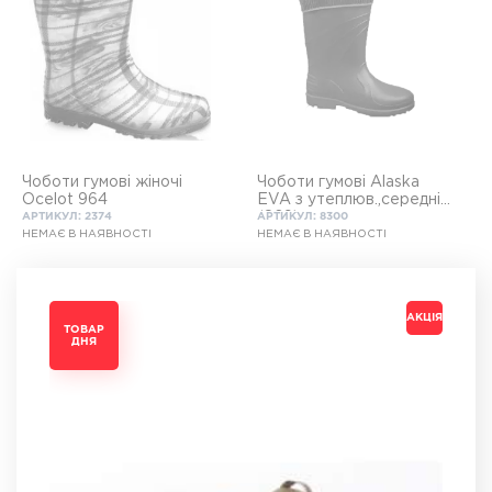
Чоботи гумові жіночі
Чоботи гумові Alaska
Ocelot 964
EVA з утеплюв.,середні
(869)
АРТИКУЛ: 2374
АРТИКУЛ: 8300
НЕМАЄ В НАЯВНОСТІ
НЕМАЄ В НАЯВНОСТІ
АКЦІЯ
АКЦІЯ
АКЦІЯ
АКЦІЯ
ТОВАР
ТОВАР
ТОВАР
ТОВАР
ДНЯ
ДНЯ
ДНЯ
ДНЯ