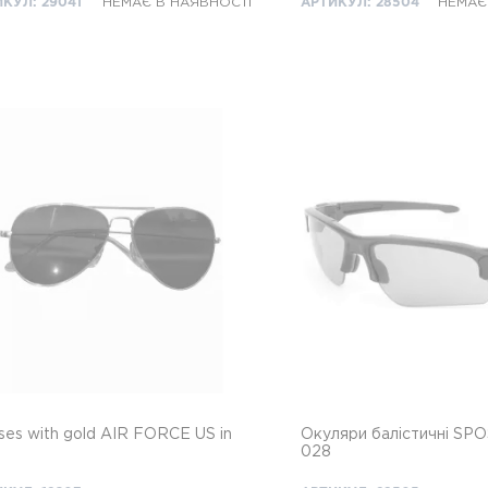
КУЛ: 29041
НЕМАЄ В НАЯВНОСТІ
АРТИКУЛ: 28504
НЕМАЄ
ses with gold AIR FORCE US in
Окуляри балістичні SPOS
e
028