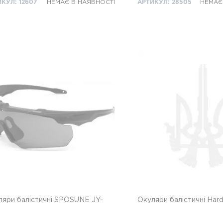
КУЛ: 12607
НЕМАЄ В НАЯВНОСТІ
АРТИКУЛ: 28505
НЕМАЄ
ляри балістичні SPOSUNE JY-
Окуляри балістичні Har