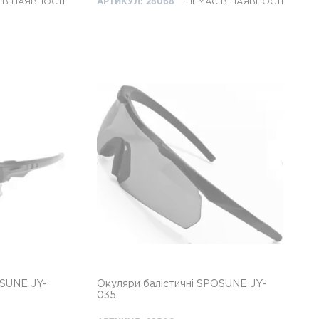
 В НАЯВНОСТІ
АРТИКУЛ: 28068
НЕМАЄ В НАЯВНОСТІ
UNE JY-
Окуляри балістичні SPOSUNE JY-
035