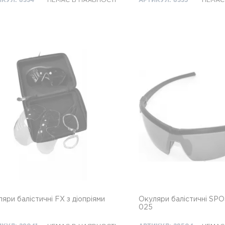
КУЛ: 8334
НЕМАЄ В НАЯВНОСТІ
АРТИКУЛ: 8335
НЕМАЄ
яри балістичні FX з діопріями
Окуляри балістичні SP
025