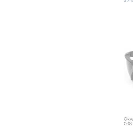
АРТИ
Оку
038