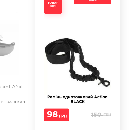
ТОВАР
ТОВАР
ТОВАР
ТОВАР
ДНЯ
ДНЯ
ДНЯ
ДНЯ
 SET ANSI
Ремінь одноточковий Action
BLACK
 В НАЯВНОСТІ
98
150
ГРН
ГРН
ГРН
ГРН
ГРН
ГРН
ГРН
ГРН