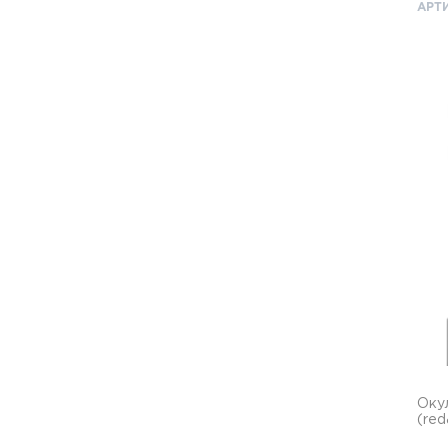
АРТИ
Оку
(red