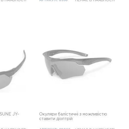
 В НАЯВНОСТІ
АРТИКУЛ: 8336
НЕМАЄ В НАЯВНОСТІ
OSUNE JY-
Окуляри балістичні з можливістю
ставити діоптрій