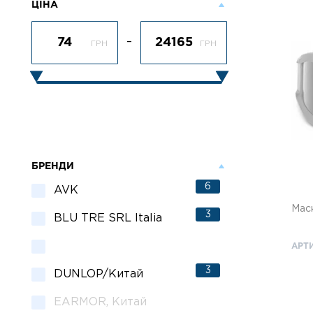
ЦІНА
–
ГРН
ГРН
БРЕНДИ
6
AVK
Мас
3
BLU TRE SRL Italia
АРТ
3
DUNLOP/Китай
EARMOR, Китай