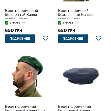
Берет форменный
Берет формений
бесшовный Капля
безшовнный Капля
Авиационная (светло
бирюза МП
АРТИКУЛ: 19696
АРТИКУЛ: 25967
серый)
В НАЛИЧИИ
В НАЛИЧИИ
650
650
ГРН
ГРН
ПОДРОБНЕЕ
ПОДРОБНЕЕ
Берет форменый
Берет форменный
бесшовный Капля (ярко-
бесшовный Капля