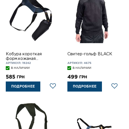
Кобура короткая
Свитер-гольф BLACK
форм.кожаная
оперативная вертик,
АРТИКУЛ: 19242
АРТИКУЛ: 4675
НАГАН, 312
В НАЛИЧИИ
В НАЛИЧИИ
585
499
ГРН
ГРН
ПОДРОБНЕЕ
ПОДРОБНЕЕ