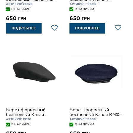
зеленый)
Авиационная(серо-
АРТИКУЛ: 26975
АРТИКУЛ: 19694
синий)
В НАЛИЧИИ
В НАЛИЧИИ
650
650
ГРН
ГРН
ПОДРОБНЕЕ
ПОДРОБНЕЕ
Берет форменный
Берет форменный
безшовный Капля
бесшовный Капля ВМФ
черный с
(темно-синий)
АРТИКУЛ: 19120
АРТИКУЛ: 19698
подкокардником
В НАЛИЧИИ
В НАЛИЧИИ