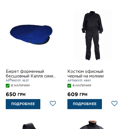
Берет форменный
Костюм офисный
бесшовный Капля синий
черный на молнии
НГ с подкокардником
АРТИКУЛ: 1627
АРТИКУЛ: 4841
В НАЛИЧИИ
В НАЛИЧИИ
650
609
ГРН
ГРН
ПОДРОБНЕЕ
ПОДРОБНЕЕ