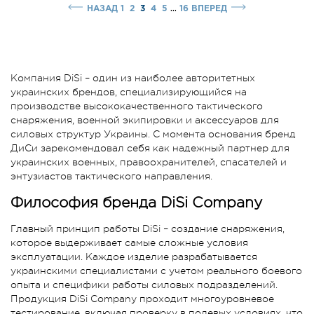
...
НАЗАД
1
2
3
4
5
16
ВПЕРЕД
Компания DiSi – один из наиболее авторитетных
украинских брендов, специализирующийся на
производстве высококачественного тактического
снаряжения, военной экипировки и аксессуаров для
силовых структур Украины. С момента основания бренд
ДиСи зарекомендовал себя как надежный партнер для
украинских военных, правоохранителей, спасателей и
энтузиастов тактического направления.
Философия бренда DiSi Company
Главный принцип работы DiSi – создание снаряжения,
которое выдерживает самые сложные условия
эксплуатации. Каждое изделие разрабатывается
украинскими специалистами с учетом реального боевого
опыта и специфики работы силовых подразделений.
Продукция DiSi Company проходит многоуровневое
тестирование, включая проверку в полевых условиях, что