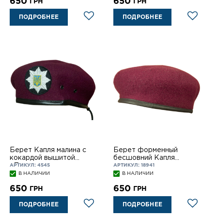
650
650
ГРН
ГРН
ПОДРОБНЕЕ
ПОДРОБНЕЕ
Берет Капля малина c
Берет форменный
кокардой вышитой
бесшовний Капля
«Полиция»
малина с
АРТИКУЛ: 4545
АРТИКУЛ: 18941
подкокардником
В НАЛИЧИИ
В НАЛИЧИИ
650
650
ГРН
ГРН
ПОДРОБНЕЕ
ПОДРОБНЕЕ