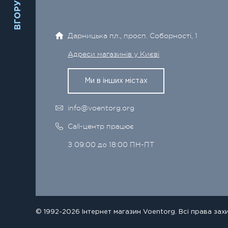
ВГОРУ
Дарницька пл., просп. Соборності, 1
Адреси магазинів у Києві
Ми в інших містах
info@voentorg.org
Call-центр працює
З 09:00 до 18:00 ПН-ПТ
© 1992-2026 Інтернет магазин Voentorg. Всі права зах