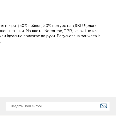
ація шкіри（50% нейлон, 50% поліуретан),SBR.Долоня:
нові вставки. Манжета: Noeprene, TPR, гачок і петля.
ам ідеально прилягає до руки. Регульована манжета із
.