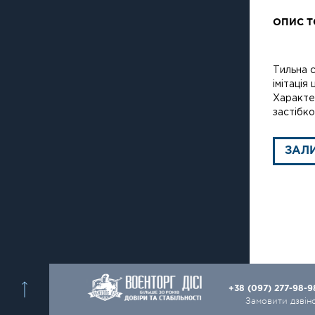
ОПИС Т
Тильна 
імітація
Характе
застібко
ЗАЛ
+38 (097) 277-98-
Замовити дзвін