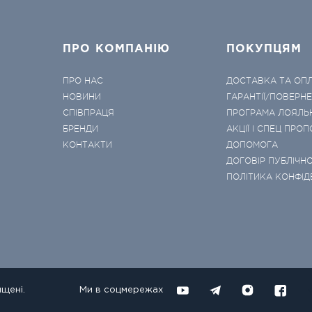
ПРО КОМПАНІЮ
ПОКУПЦЯМ
ПРО НАС
ДОСТАВКА ТА ОП
НОВИНИ
ГАРАНТІЇ/ПОВЕРН
СПІВПРАЦЯ
ПРОГРАМА ЛОЯЛЬ
БРЕНДИ
АКЦІЇ І СПЕЦ ПРОП
КОНТАКТИ
ДОПОМОГА
ДОГОВІР ПУБЛІЧНО
ПОЛІТИКА КОНФІД
ищені.
Ми в соцмережах