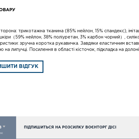
ОВАРУ
сторона: трикотажна тканина (85% нейлон, 15% спандекс), іміт
 шкіри（59% нейлон, 38% поліуретан, 3% карбон чорний）, силіко
ристики: зручна коротка рукавичка. Завдяки еластичним вставк
ю на липучці. Посилення в області кісточок, підкладка на долоні
ИШИТИ ВІДГУК
98
ПІДПИШИТЬСЯ НА РОЗСИЛКУ ВОЄНТОРГ ДІСІ
ок