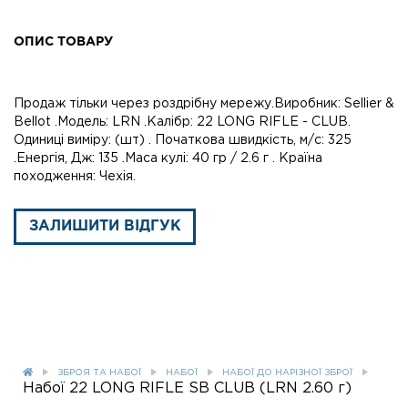
ОПИС ТОВАРУ
Продаж тільки через роздрібну мережу.Виробник: Sellier &
Bellot .Модель: LRN .Калібр: 22 LONG RIFLE - CLUB.
Одиниці виміру: (шт) . Початкова швидкість, м/с: 325
.Енергія, Дж: 135 .Маса кулі: 40 гр / 2.6 г . Країна
походження: Чехія.
ЗАЛИШИТИ ВІДГУК
ЗБРОЯ ТА НАБОЇ
НАБОЇ
НАБОЇ ДО НАРІЗНОЇ ЗБРОЇ
Набої 22 LONG RIFLE SB CLUB (LRN 2.60 г)