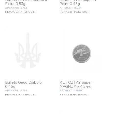
Bullets RWS Superpoint
Bullets RWS Supe-H-
Extra 0.53g
Point 0.45g
АРТИКУЛ: 16732
АРТИКУЛ: 16734
НЕМАЄ В НАЯВНОСТІ
НЕМАЄ В НАЯВНОСТІ
Bullets Geco Diabolo
Кулі OZTAY Super
0.45g
MAGNUM к.4.5мм
(500шт) 0,51 гр
АРТИКУЛ: 16736
АРТИКУЛ: 28550
НЕМАЄ В НАЯВНОСТІ
НЕМАЄ В НАЯВНОСТІ