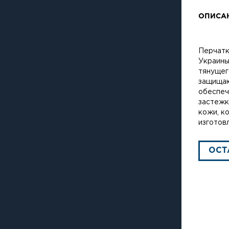
ОПИСА
Перчатк
Украины
тянущег
защищаю
обеспеч
застежк
кожи, к
изготов
ОСТ