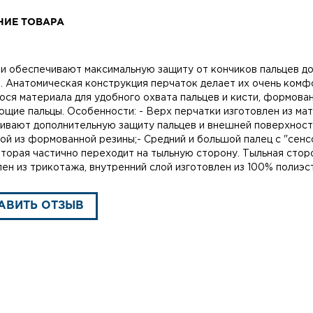
НИЕ ТОВАРА
и обеспечивают максимальную защиту от кончиков пальцев до
. Анатомическая конструкция перчаток делает их очень комфо
ося материала для удобного охвата пальцев и кисти, формова
щие пальцы. Особенности: - Верх перчатки изготовлен из ма
ивают дополнительную защиту пальцев и внешней поверхности
ой из формованной резины;- Средний и большой палец с "сенс
оторая частично переходит на тыльную сторону. Тыльная стор
лен из трикотажа, внутренний слой изготовлен из 100% полиэс
АВИТЬ ОТЗЫВ