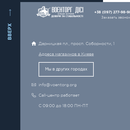
+38 (097) 277-98-
Заказать звоно
ВВЕРХ
Дарницкая пл., просп. Соборности, 1
Адреса магазинов в Киеве
Мы в других городах
info@voentorg.org
Call-центр работает
С 09:00 до 18:00 ПН-ПТ