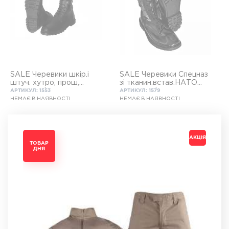
SALE Черевики шкір.і
SALE Черевики Спецназ
штуч. хутро, прош,
зі тканин.встав.НАТО
проклеєні
полегшені
АРТИКУЛ: 1553
АРТИКУЛ: 1579
НЕМАЄ В НАЯВНОСТІ
НЕМАЄ В НАЯВНОСТІ
АКЦІЯ
АКЦІЯ
АКЦІЯ
АКЦІЯ
ТОВАР
ТОВАР
ТОВАР
ТОВАР
ДНЯ
ДНЯ
ДНЯ
ДНЯ