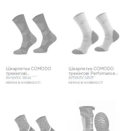
Шкарпетки COMODO
Шкарпетки COMODO
трекінгові
трекінгові Perfomance
BLACK/BLACK
BEIGE/GREY
АРТИКУЛ: 28146
АРТИКУЛ: 28147
НЕМАЄ В НАЯВНОСТІ
НЕМАЄ В НАЯВНОСТІ