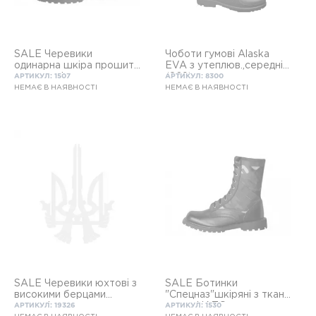
SALE Черевики
Чоботи гумові Alaska
одинарна шкіра прошиті
EVA з утеплюв.,середні
проклеєні
(869)
АРТИКУЛ: 1507
АРТИКУЛ: 8300
НЕМАЄ В НАЯВНОСТІ
НЕМАЄ В НАЯВНОСТІ
SALE Черевики юхтові з
SALE Ботинки
високими берцами
"Спецназ"шкіряні з ткан.
литьеві
встав НАТО
АРТИКУЛ: 19326
АРТИКУЛ: 1530