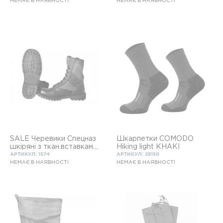
НЕМАЄ В НАЯВНОСТІ
НЕМАЄ В НАЯВНОСТІ
SALE Черевики Спецназ
Шкарпетки COMODO
шкіряні з ткан.вставками
Hiking light KHAKI
полинь
АРТИКУЛ: 1574
АРТИКУЛ: 28150
НЕМАЄ В НАЯВНОСТІ
НЕМАЄ В НАЯВНОСТІ