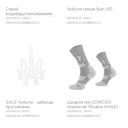
Спрей
Чоботи гумові Bart 915
водовідштовхувальний
для взуття (зимовий) 100
АРТИКУЛ: 28461
АРТИКУЛ: 2352
мл
НЕМАЄ В НАЯВНОСТІ
НЕМАЄ В НАЯВНОСТІ
SALE Чоботи - заброди
Шкарпетки COMODO
прогумовані
трекінгові Mouline KHAKI
АРТИКУЛ: 8703
АРТИКУЛ: 28149
НЕМАЄ В НАЯВНОСТІ
НЕМАЄ В НАЯВНОСТІ